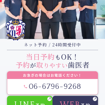
ネット予約 / 24時間受付中
当日予約
OK！
も
予約
取
歯医者
が
りやすい
お急ぎの場合はお電話ください！
06-6796-9268
LINE
WEB