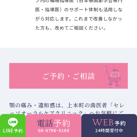
プ内の補綴指導医（日本顎関節学会専門
医・指導医）のサポート体制も活用しな
がら対応します。これまで改善しなかっ
た方も、改めてご相談ください。
ご予約・ご相談
顎の痛み・違和感は、
上本町の歯医者「セレ
ッソオーラルケアクリニック」へお気軽にご
電話
予約
相談ください
WEB
予約
LINE
06-6796-9268
24時間受付中
予約