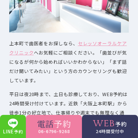
上本町で歯医者をお探しなら、
セレッソオーラルケア
クリニック
へお気軽にご相談ください。「歯並びが気
になるが何から始めればいいかわからない」「まず話
だけ聞いてみたい」という方のカウンセリングも歓迎
しています。
平日は夜20時まで、土日も診療しており、WEB予約は
24時間受け付けています。近鉄「大阪上本町駅」から
徒歩1分の好立地で、仕事帰りや週末でも無理なく通
電話
予約
WEB
っていただけます。
予約
LINE
06-6796-9268
24時間受付中
予約